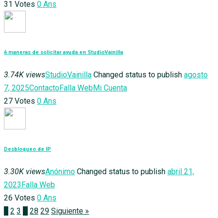
31
Votes
0
Ans
6 maneras de solicitar ayuda en StudioVainilla
3.74K views
StudioVainilla
Changed status to publish
agosto
7, 2025
Contacto
Falla Web
Mi Cuenta
27
Votes
0
Ans
Desbloqueo de IP
3.30K views
Anónimo
Changed status to publish
abril 21,
2023
Falla Web
26
Votes
0
Ans
1
2
3
…
28
29
Siguiente »