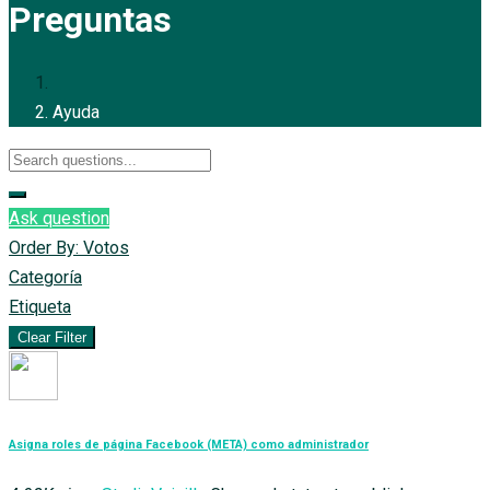
Preguntas
Ayuda
Ask question
Order By:
Votos
Categoría
Etiqueta
Clear Filter
Asigna roles de página Facebook (META) como administrador