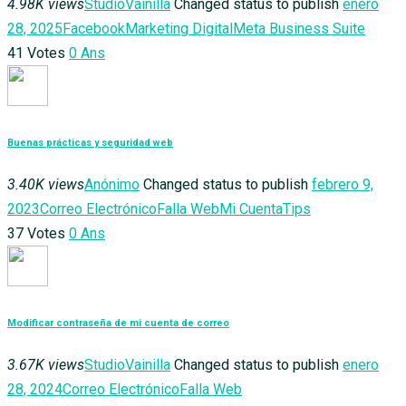
4.98K views
StudioVainilla
Changed status to publish
enero
28, 2025
Facebook
Marketing Digital
Meta Business Suite
41
Votes
0
Ans
Buenas prácticas y seguridad web
3.40K views
Anónimo
Changed status to publish
febrero 9,
2023
Correo Electrónico
Falla Web
Mi Cuenta
Tips
37
Votes
0
Ans
Modificar contraseña de mi cuenta de correo
3.67K views
StudioVainilla
Changed status to publish
enero
28, 2024
Correo Electrónico
Falla Web