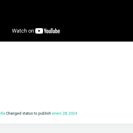
illa
Changed status to publish
enero 28, 2024