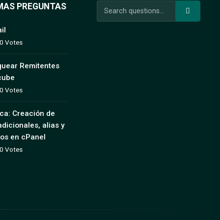
MAS PREGUNTAS
il
 0 Votes
uear Remitentes
cube
 0 Votes
ica: Creación de
dicionales, alias y
os en cPanel
 0 Votes