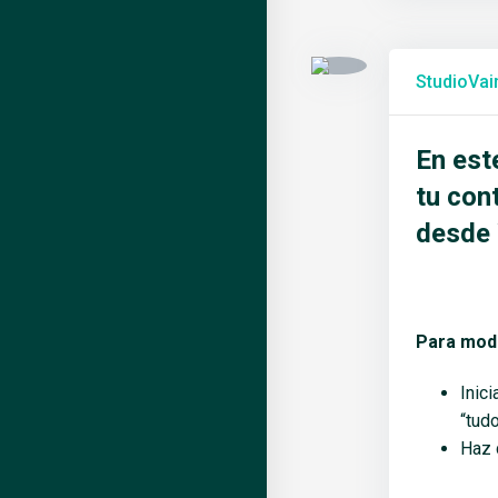
StudioVain
En est
tu con
desde 
Para modi
Inic
“tud
Haz 