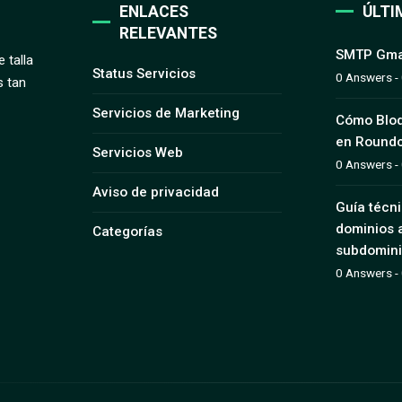
ENLACES
ÚLTI
RELEVANTES
SMTP Gma
 talla
Status Servicios
0 Answers -
s tan
Servicios de Marketing
Cómo Bloq
en Round
Servicios Web
0 Answers -
Aviso de privacidad
Guía técn
dominios a
Categorías
subdomini
0 Answers -