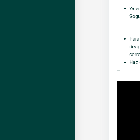
Ya e
Segu
Para
desp
corr
Haz 
–