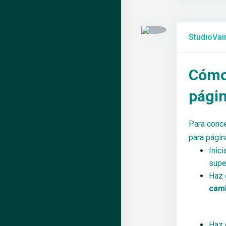
StudioVain
Cómo 
pági
Para conce
para págin
Inici
supe
Haz 
cam
Haz c