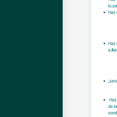
tu pá
Haz 
Haz 
a
Ac
Junt
Haz 
de l
nomb