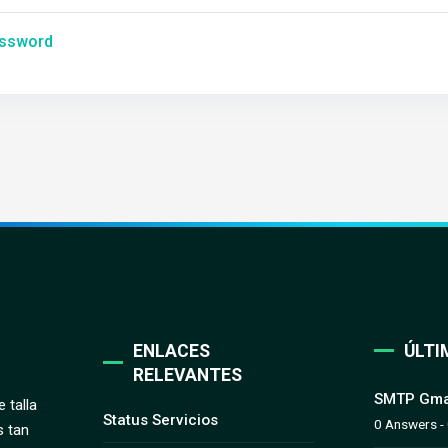
assword
ENLACES
ÚLTI
RELEVANTES
SMTP Gma
 talla
Status Servicios
0 Answers -
s tan