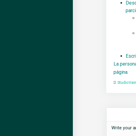
Desd
parci
Escr
La persona
página.
StudioVain
Write your a