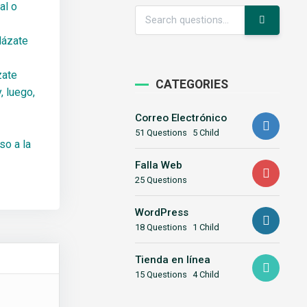
al o
lázate
zate
CATEGORIES
, luego,
Correo Electrónico
51 Questions
5 Child
so a la
Falla Web
25 Questions
WordPress
18 Questions
1 Child
Tienda en línea
15 Questions
4 Child