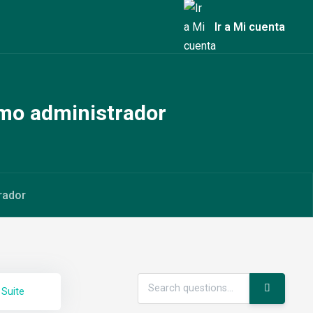
Ir a Mi cuenta
mo administrador
rador
 Suite