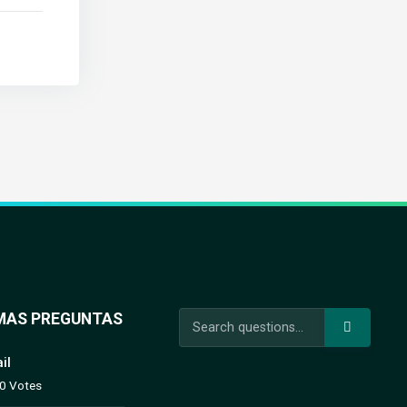
MAS PREGUNTAS
il
 0 Votes