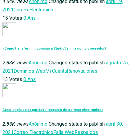
4.64K views
Anónimo
Changed status to publish
abril 19,
2021
Correo Electrónico
15
Votes
0
Ans
¿Cómo transferir mi dominio a StudioVainilla como proveedor?
2.83K views
Anónimo
Changed status to publish
agosto 25,
2021
Dominios Web
Mi Cuenta
Renovaciones
13
Votes
0
Ans
Crear copia de seguridad / respaldo de correos electrónicos
2.83K views
Anónimo
Changed status to publish
abril 30,
2021
Correo Electrónico
Falla Web
Respaldos