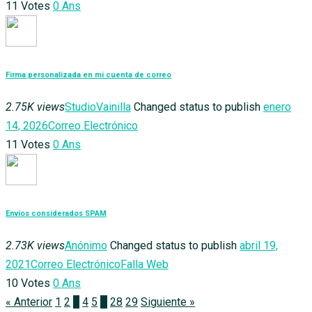
11
Votes
0
Ans
Firma personalizada en mi cuenta de correo
2.75K views
StudioVainilla
Changed status to publish
enero
14, 2026
Correo Electrónico
11
Votes
0
Ans
Envíos considerados SPAM
2.73K views
Anónimo
Changed status to publish
abril 19,
2021
Correo Electrónico
Falla Web
10
Votes
0
Ans
« Anterior
1
2
3
4
5
…
28
29
Siguiente »