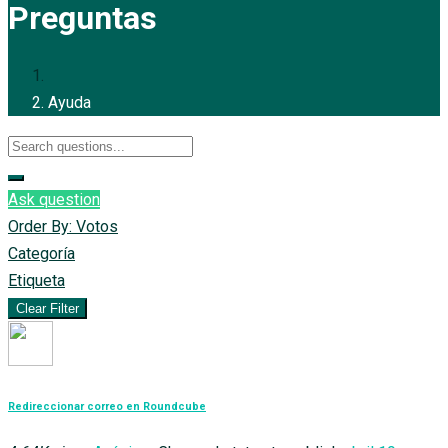
Preguntas
Ayuda
Ask question
Order By:
Votos
Categoría
Etiqueta
Clear Filter
Redireccionar correo en Roundcube