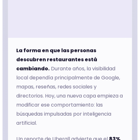
Agendar asesoría
WhatsApp Ventas
Soporte:
WhatsApp Soporte
La forma en que las personas
Chihuahua:
+52 (614) 474 10 00
descubren restaurantes está
CDMX:
+52 55 4209 4356
cambiando.
Durante años, la visibilidad
Vacantes
local dependía principalmente de Google,
Soporte
mapas, reseñas, redes sociales y
directorios. Hoy, una nueva capa empieza a
modificar ese comportamiento: las
búsquedas impulsadas por inteligencia
artificial.
Un reporte de Uberall advierte que el
83%