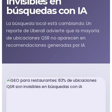
invisibles en
monday.com & Sistemas
búsquedas con IA
Vchat
La búsqueda local está cambiando. Un
reporte de Uberall advierte que la mayoría
Vainilla Intelligence
de ubicaciones QSR no aparecen en
recomendaciones generadas por IA.
Vainilla Academy
Radar · Blog
Radar · Insights
Contacto