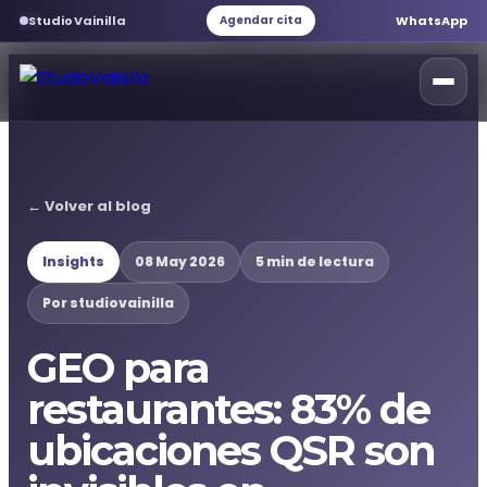
StudioVainilla
WhatsApp
Agendar cita
StudioVainilla
Inicio
← Volver al blog
Marketing Digital
Insights
08 May 2026
5 min de lectura
Desarrollo web
Por studiovainilla
GEO para
Servicios web
restaurantes: 83% de
Branding
ubicaciones QSR son