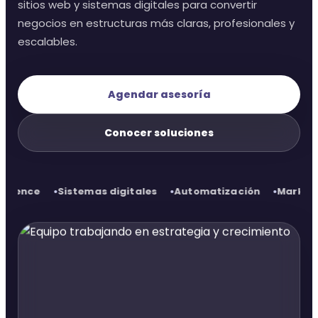
sitios web y sistemas digitales para convertir
monday.com & Sistemas
negocios en estructuras más claras, profesionales y
escalables.
Vchat
Agendar asesoría
Vainilla Intelligence
Conocer soluciones
Vainilla Academy
Radar · Blog
stemas digitales
Automatización
Marketing estratégi
Radar · Insights
Contacto