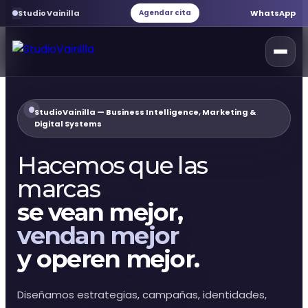
StudioVainilla
WhatsApp
Agendar cita
Inicio
StudioVainilla — Business Intelligence, Marketing &
Digital Systems
Marketing Digital
Hacemos que las
marcas
Desarrollo web
se vean mejor,
vendan mejor
Servicios web
y operen mejor.
Branding
Diseñamos estrategias, campañas, identidades,