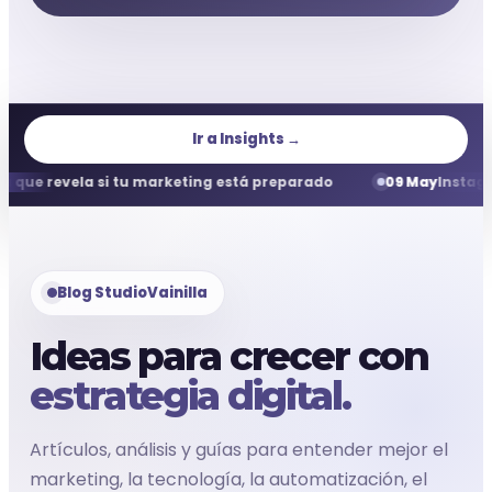
Ir a Insights →
 se prepara para vender con agentes de IA
08 May
GEO para
Blog StudioVainilla
Ideas para crecer con
estrategia digital.
Artículos, análisis y guías para entender mejor el
marketing, la tecnología, la automatización, el