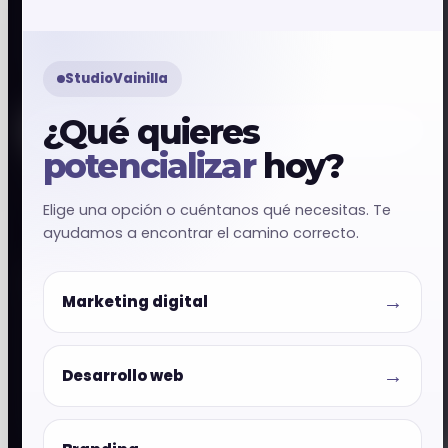
business intelligence y sistemas digitales enfocada
en ayudar a negocios a verse mejor, vender mejor y
operar mejor.
StudioVainilla
¿Qué quieres
Agendar asesoría
potencializar
hoy?
WhatsApp
Elige una opción o cuéntanos qué necesitas. Te
ayudamos a encontrar el camino correcto.
Servicios
→
Marketing digital
Marketing Digital
Branding
→
Desarrollo web
Desarrollo Web
Servicios Web
monday.com & Sistemas