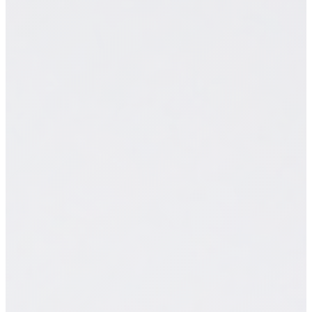
Agendar asesoría
WhatsApp Ventas
Soporte:
WhatsApp Soporte
Chihuahua:
+52 (614) 474 10 00
CDMX:
+52 55 4209 4356
Vacantes
Soporte