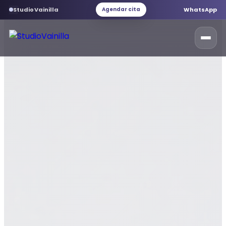
StudioVainilla
WhatsApp
Agendar cita
StudioVainilla
Inicio
Marketing Digital
Desarrollo web
Servicios web
Branding