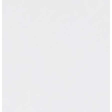
monday.com & Sistemas
Vchat
Vainilla Intelligence
Vainilla Academy
Radar · Blog
Radar · Insights
Contacto