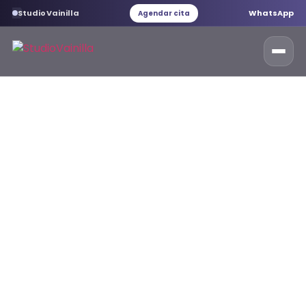
StudioVainilla
WhatsApp
Agendar cita
Inicio
Marketing Digital
Desarrollo web
Servicios web
Branding