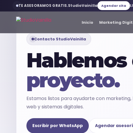
TE ASESORAMOS GRATIS.
StudioVainilla
L
Agendar cita
Inicio
Marketing Digit
Contacto StudioVainilla
Inicio
Hablemos 
Marketing Digital
proyecto.
Desarrollo web
Estamos listos para ayudarte con marketing, 
Servicios web
web y sistemas digitales.
Branding
Escribir por WhatsApp
Agendar asesor