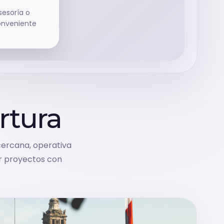
sesoría o
onveniente
rtura
cercana, operativa
r proyectos con