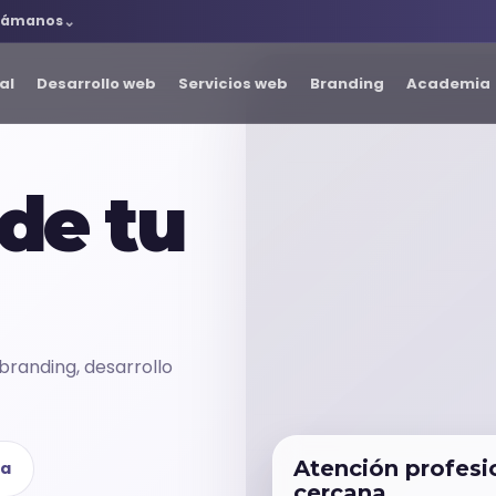
lámanos
al
Desarrollo web
Servicios web
Branding
Academia
de tu
branding, desarrollo
Atención profesi
ía
cercana