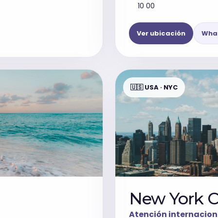
10 00
Ver ubicación
Wha
🇺🇸 USA · NYC
New York C
Atención internacion