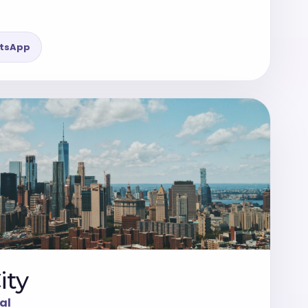
tsApp
ity
al