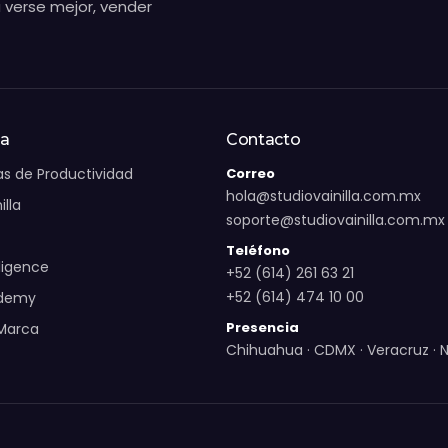
 verse mejor, vender
ma
Contacto
s de Productividad
Correo
hola@studiovainilla.com.mx
illa
soporte@studiovainilla.com.mx
Teléfono
lligence
+52 (614) 261 63 21
+52 (614) 474 10 00
ademy
Presencia
 Marca
Chihuahua · CDMX · Veracruz · 