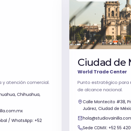
Ciudad de 
World Trade Center
a y atención comercial.
Punto estratégico para 
de alcance nacional.
hihuahua, Chihuahua,
Calle Montecito #38, Pis
Juárez, Ciudad de Méxi
illa.com.mx
hola@studiovainilla.co
lobal / WhatsApp: +52
Sede CDMX: +52 55 4209