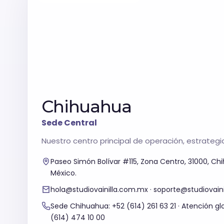
Agendar asesoría
Soporte:
WhatsApp Soporte
Chihuahua:
+52 (614) 474 10 00
CDMX:
+52 55 4209 4356
Vacantes
Soporte
Chihuahua
Sede Central
Nuestro centro principal de operación, estrategi
Paseo Simón Bolívar #115, Zona Centro, 31000, C
México.
hola@studiovainilla.com.mx · soporte@studiovain
Sede Chihuahua: +52 (614) 261 63 21 · Atención g
(614) 474 10 00