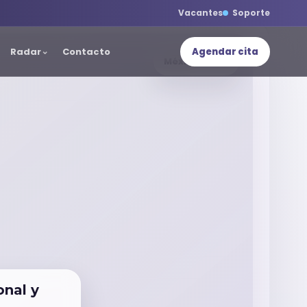
Vacantes
Soporte
Radar
Contacto
Agendar cita
México + USA
onal y