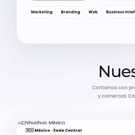
monday.com & Sistemas
Marketing
Branding
Web
Business Intel
Vchat
Vainilla Intelligence
Vainilla Academy
Nues
Radar · Blog
Contamos con pres
y comercial. C
Radar · Insights
Contacto
🇲🇽 México · Sede Central