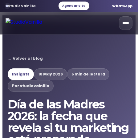
StudioVainilla
WhatsApp
Agendar cita
StudioVainilla
Inicio
← Volver al blog
Marketing Digital
Insights
10 May 2026
5 min de lectura
Desarrollo web
Por studiovainilla
Día de las Madres
Servicios web
2026: la fecha que
Branding
revela si tu marketing