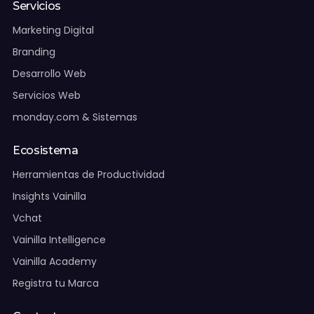
Agendar asesoría
Servicios
Marketing Digital
WhatsApp Ventas
Branding
Desarrollo Web
Soporte:
WhatsApp Soporte
Servicios Web
Chihuahua:
+52 (614) 474 10 00
monday.com & Sistemas
CDMX:
+52 55 4209 4356
Ecosistema
Vacantes
Herramientas de Productividad
Soporte
Insights Vainilla
Vchat
Vainilla Intelligence
Vainilla Academy
Registra tu Marca