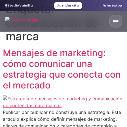
Etiqueta:
StudioVainilla
WhatsApp
Agendar cita
comunicación de
marca
Inicio
Mensajes de marketing:
Marketing Digital
cómo comunicar una
estrategia que conecta con
Desarrollo web
el mercado
Servicios web
Branding
Publicar por publicar no construye una estrategia. Este
artículo explica cómo definir mensajes de marketing,
pilares de comunicación y categorías de contenido a