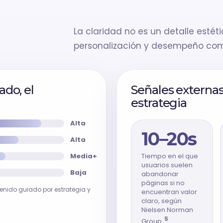
La claridad no es un detalle estéti
personalización y desempeño com
ado, el
Señales externa
estrategia
Alta
10–20s
Alta
Media+
Tiempo en el que
usuarios suelen
Baja
abandonar
páginas si no
tenido guiado por estrategia y
encuentran valor
claro, según
Nielsen Norman
5
Group.