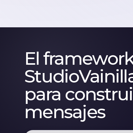
El framewor
StudioVainill
para construi
mensajes