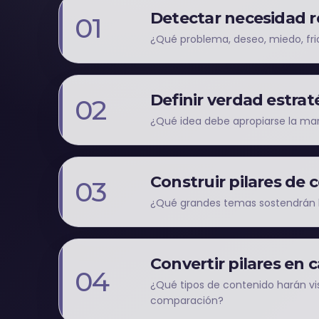
Detectar necesidad r
01
¿Qué problema, deseo, miedo, fri
Definir verdad estrat
02
¿Qué idea debe apropiarse la mar
Construir pilares de
03
¿Qué grandes temas sostendrán 
Convertir pilares en 
04
¿Qué tipos de contenido harán visi
comparación?