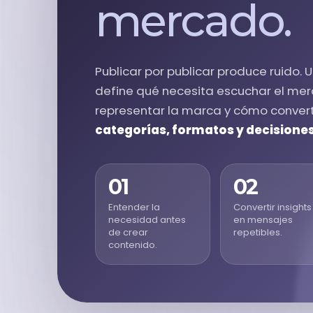
mercado.
monday.com & Sistemas
Vchat
Publicar por publicar produce ruido. 
define qué necesita escuchar el me
Vainilla Intelligence
representar la marca y cómo convert
categorías, formatos y decisione
Vainilla Academy
Radar · Blog
01
02
Entender la
Convertir insights
necesidad antes
en mensajes
Radar · Insights
de crear
repetibles.
contenido.
Contacto