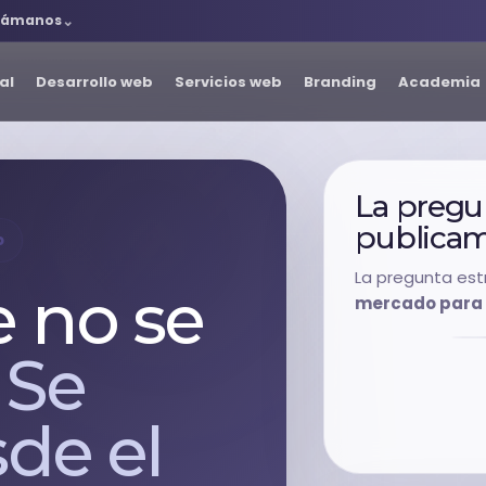
lámanos
al
Desarrollo web
Servicios web
Branding
Academia
La pregu
publicam
o
La pregunta est
e no se
mercado para c
.
Se
de el