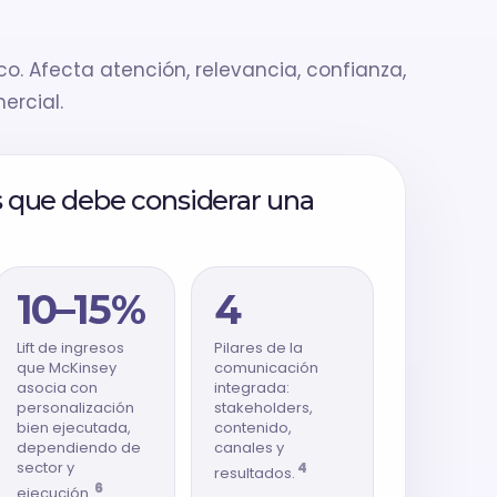
co. Afecta atención, relevancia, confianza,
ercial.
s que debe considerar una
10–15%
4
Lift de ingresos
Pilares de la
que McKinsey
comunicación
asocia con
integrada:
personalización
stakeholders,
bien ejecutada,
contenido,
dependiendo de
canales y
sector y
4
resultados.
6
ejecución.