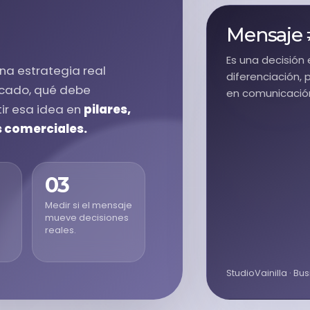
Mensaje ≠
Es una decisión
Una estrategia real
diferenciación,
rcado, qué debe
en comunicación
ir esa idea en
pilares,
s comerciales.
03
Medir si el mensaje
mueve decisiones
reales.
StudioVainilla · Bu