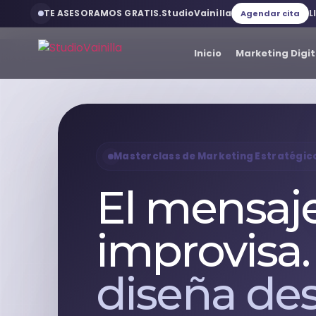
TE ASESORAMOS GRATIS.
StudioVainilla
L
Agendar cita
Inicio
Marketing Digit
Inicio
Marketing Digital
Masterclass de Marketing Estratégic
El mensaj
Desarrollo web
improvisa
Servicios web
diseña des
Branding