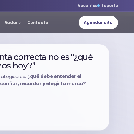
Vacantes
Soporte
Radar
Contacto
Agendar cita
nta correcta no es “¿qué
os hoy?”
ratégica es:
¿qué debe entender el
onfiar, recordar y elegir la marca?