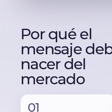
Agendar asesoría
Soporte:
WhatsApp Soporte
Chihuahua:
+52 (614) 474 10 00
Por qué el
CDMX:
+52 55 4209 4356
Vacantes
mensaje de
Soporte
nacer del
mercado
01