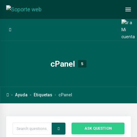
cPanel
5
Ayuda
Etiquetas
cPanel
ASK QUESTION