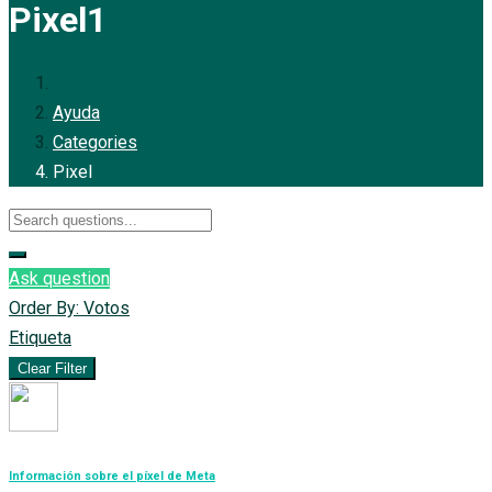
Pixel
1
Ayuda
Categories
Pixel
Ask question
Order By:
Votos
Etiqueta
Clear Filter
Información sobre el píxel de Meta