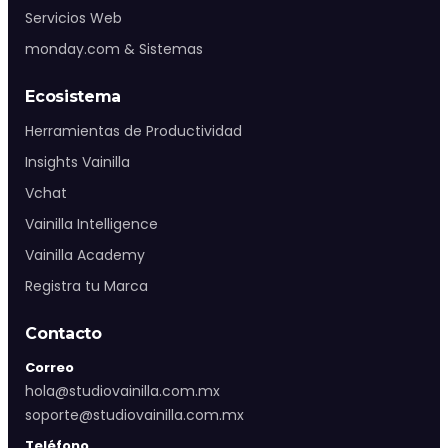
Agendar asesoría
Servicios Web
monday.com & Sistemas
WhatsApp Ventas
Ecosistema
Herramientas de Productividad
Soporte:
WhatsApp Soporte
Insights Vainilla
Chihuahua:
+52 (614) 474 10 00
Vchat
CDMX:
+52 55 4209 4356
Vainilla Intelligence
Vacantes
Vainilla Academy
Soporte
Registra tu Marca
Contacto
Correo
hola@studiovainilla.com.mx
soporte@studiovainilla.com.mx
Teléfono