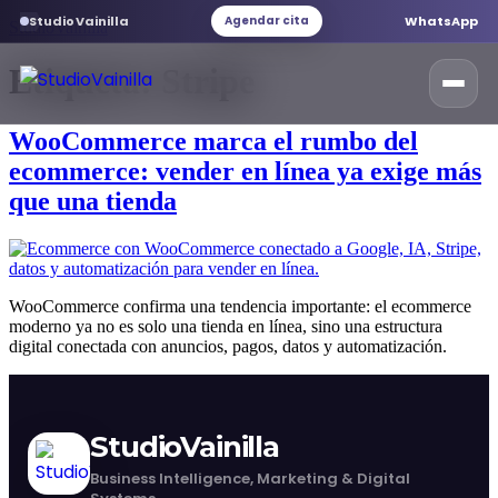
StudioVainilla
WhatsApp
Agendar cita
StudioVainilla
Etiqueta:
Stripe
WooCommerce marca el rumbo del
Inicio
ecommerce: vender en línea ya exige más
que una tienda
Marketing Digital
Desarrollo web
WooCommerce confirma una tendencia importante: el ecommerce
moderno ya no es solo una tienda en línea, sino una estructura
digital conectada con anuncios, pagos, datos y automatización.
Servicios web
StudioVainilla
Branding
Business Intelligence, Marketing & Digital