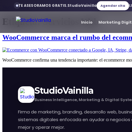
TE ASESORAMOS GRATIS.
StudioVainilla
L
Agendar cita
StudioVainilla
Etiqueta:
Servicios Web
Inicio
Marketing Digit
WooCommerce marca el rumbo del ecommerc
Inicio
WooCommerce confirma una tendencia importante: el ecommerce moderno
Marketing Digital
Desarrollo web
StudioVainilla
Servicios web
Business Intelligence, Marketing & Digital Syst
Firma de marketing, branding, desarrollo web, busine
Branding
sistemas digitales enfocada en ayudar a negocios 
mejor y operar mejor.