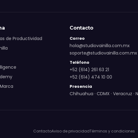
ma
Contacto
as de Productividad
Correo
hola@studiovainilla.com.mx
illa
soporte@studiovainilla.com.mx
Teléfono
elligence
+52 (614) 261 63 21
cademy
+52 (614) 474 10 00
 Marca
Presencia
Chihuahua · CDMX · Veracruz · 
Contacto
Aviso de privacidad
Términos y condiciones