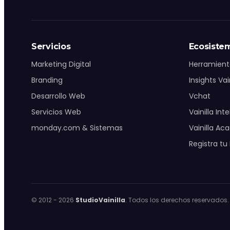
monday.com & Sistemas
Vchat
Servicios
Ecosiste
Marketing Digital
Herramient
Vainilla Intelligence
Branding
Insights Vain
Desarrollo Web
Vchat
Vainilla Academy
Servicios Web
Vainilla Int
monday.com & Sistemas
Vainilla A
Radar · Blog
Registra tu
Radar · Insights
© 2012 -
2026
StudioVainilla
. Todos los derechos reservados.
Contacto