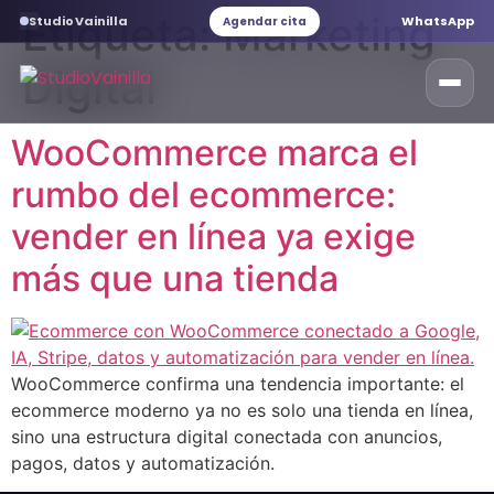
Etiqueta:
Marketing
StudioVainilla
WhatsApp
Agendar cita
Digital
WooCommerce marca el
Inicio
rumbo del ecommerce:
vender en línea ya exige
Marketing Digital
más que una tienda
Desarrollo web
Servicios web
WooCommerce confirma una tendencia importante: el
ecommerce moderno ya no es solo una tienda en línea,
Branding
sino una estructura digital conectada con anuncios,
pagos, datos y automatización.