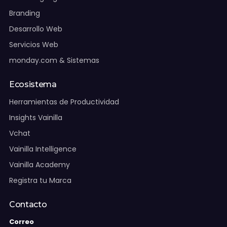
Agendar asesoría
Branding
Desarrollo Web
WhatsApp Ventas
Servicios Web
monday.com & Sistemas
Soporte:
WhatsApp Soporte
Chihuahua:
+52 (614) 474 10 00
Ecosistema
CDMX:
+52 55 4209 4356
Herramientas de Productividad
Vacantes
Insights Vainilla
Soporte
Vchat
Vainilla Intelligence
Vainilla Academy
Registra tu Marca
Contacto
Correo