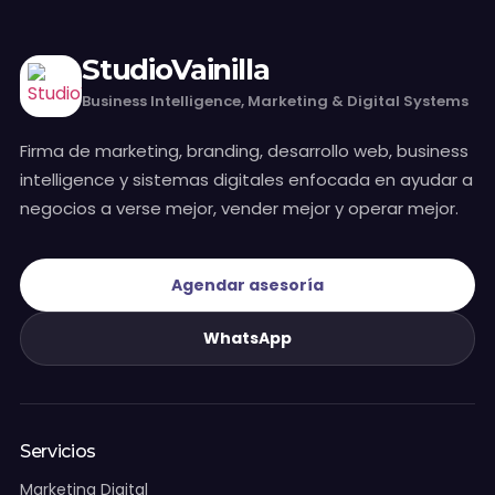
monday.com & Sistemas
StudioVainilla
Vchat
Business Intelligence, Marketing & Digital Systems
Vainilla Intelligence
Firma de marketing, branding, desarrollo web, business
intelligence y sistemas digitales enfocada en ayudar a
negocios a verse mejor, vender mejor y operar mejor.
Vainilla Academy
Radar · Blog
Agendar asesoría
WhatsApp
Radar · Insights
Contacto
Servicios
Marketing Digital