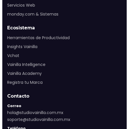
Agendar asesoría
Servicios Web
monday.com & Sistemas
WhatsApp Ventas
Ecosistema
Herramientas de Productividad
Soporte:
WhatsApp Soporte
Insights Vainilla
Chihuahua:
+52 (614) 474 10 00
Vchat
CDMX:
+52 55 4209 4356
Vainilla Intelligence
Vacantes
Vainilla Academy
Soporte
Registra tu Marca
Contacto
Correo
hola@studiovainilla.com.mx
soporte@studiovainilla.com.mx
Teléfono