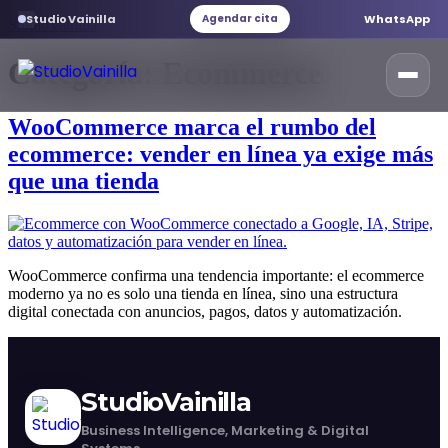
StudioVainilla
WhatsApp
Agendar cita
StudioVainilla
Categoría:
Ecommerce
WooCommerce marca el rumbo del
Inicio
ecommerce: vender en línea ya exige más
que una tienda
Marketing Digital
Desarrollo web
WooCommerce confirma una tendencia importante: el ecommerce
moderno ya no es solo una tienda en línea, sino una estructura
digital conectada con anuncios, pagos, datos y automatización.
Servicios web
StudioVainilla
Branding
Business Intelligence, Marketing & Digital