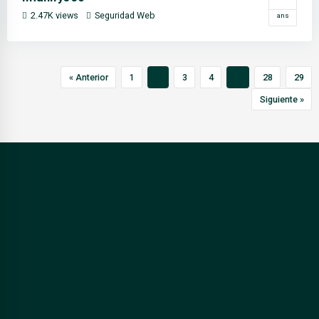
2.47K views
Seguridad Web
ans
« Anterior
1
2
3
4
…
28
29
Siguiente »