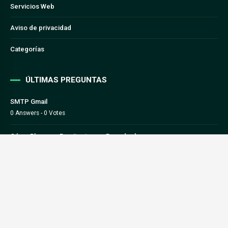
Servicios Web
Aviso de privacidad
Categorías
ÚLTIMAS PREGUNTAS
SMTP Gmail
0 Answers - 0 Votes
Cómo Bloquear Remitentes en Roundcube
0 Answers - 0 Votes
Guía técnica: Creación de dominios adicionales, alias y
subdominios en cPanel
0 Answers - 0 Votes