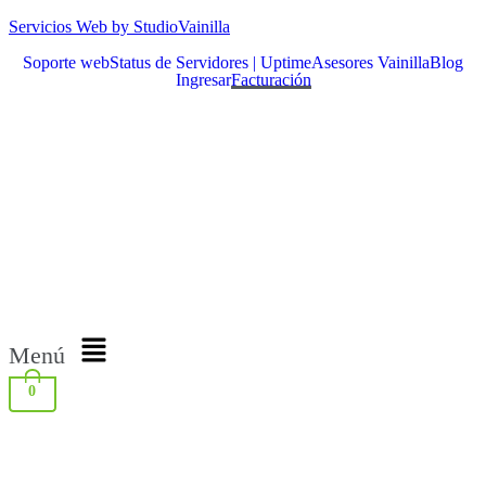
Servicios Web by StudioVainilla
Soporte web
Status de Servidores | Uptime
Asesores Vainilla
Blog
Ingresar
Facturación
Menú
0